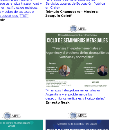
 que garantiza trazabilidad y
Servicios Locales de Educación Pública
 en los flujos de residuos
en Chile»
e y cobro de las tasas o
Rómulo Chamucero - Modera:
iduos sólidos (TRS)”
Joaquín Coleff
zón
“Finanzas Intergubernamentales en
Argentina y el problema de los
desequilibrios verticales y horizontales”
Ernesto Rezk