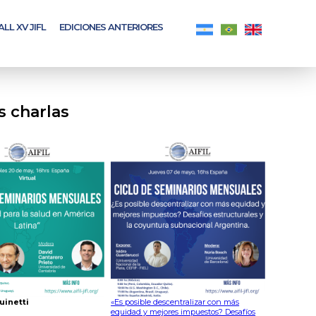
ALL XV JIFL
EDICIONES ANTERIORES
s charlas
uinetti
«Es posible descentralizar con más
equidad y mejores impuestos? Desafíos