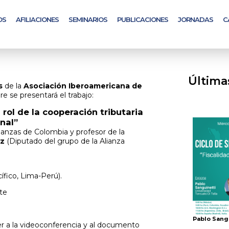
OS
AFILIACIONES
SEMINARIOS
PUBLICACIONES
JORNADAS
C
Última
s
de la
Asociación Iberoamericana de
re se presentará el trabajo:
 rol de la cooperación tributaria
nal”
nanzas de Colombia y profesor de la
ez
(Diputado del grupo de la Alianza
ífico, Lima-Perú).
ate
Pablo Sang
er a la videoconferencia y al documento