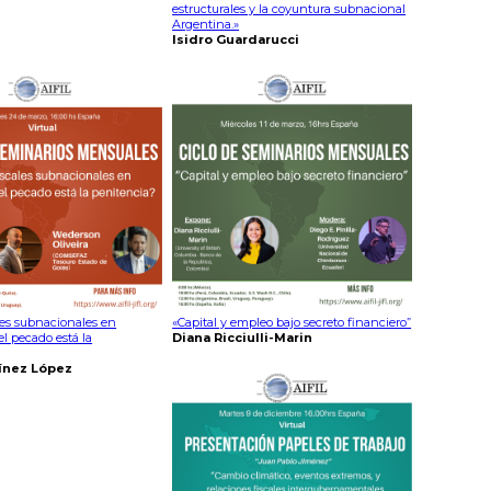
estructurales y la coyuntura subnacional
Argentina.»
Isidro Guardarucci
les subnacionales en
«Capital y empleo bajo secreto financiero”
l pecado está la
Diana Ricciulli-Marin
ínez López