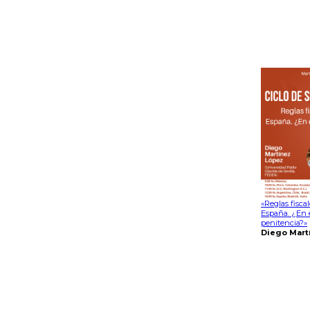
«Reglas fisca
España. ¿En e
penitencia?»
Diego Mart