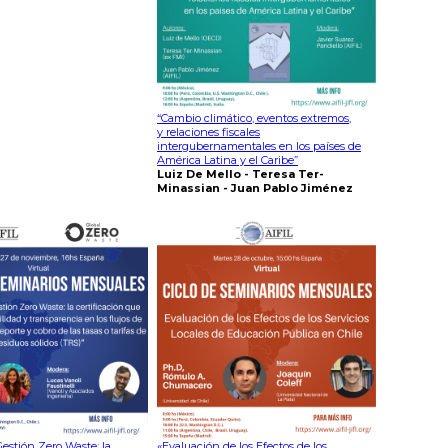
“Cambio climático, eventos extremos,
y relaciones fiscales
intergubernamentales en los países de
América Latina y el Caribe”
Luiz De Mello - Teresa Ter-
Minassian - Juan Pablo Jiménez
estión Zero Waste: la
«Evaluación de los Efectos de los