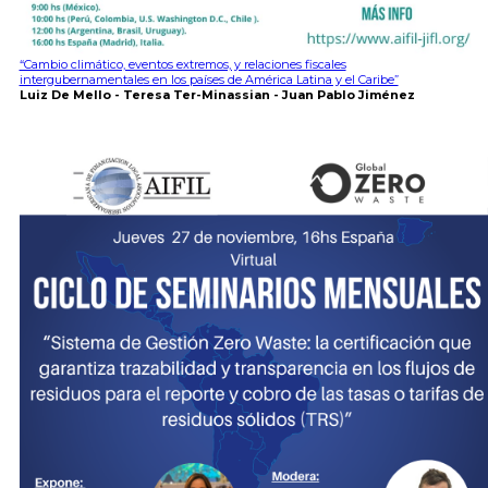
“Cambio climático, eventos extremos, y relaciones fiscales
intergubernamentales en los países de América Latina y el Caribe”
Luiz De Mello - Teresa Ter-Minassian - Juan Pablo Jiménez