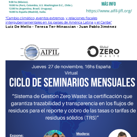
“Cambio climático, eventos extremos, y relaciones fiscales
intergubernamentales en los países de América Latina y el Caribe”
Luiz De Mello - Teresa Ter-Minassian - Juan Pablo Jiménez