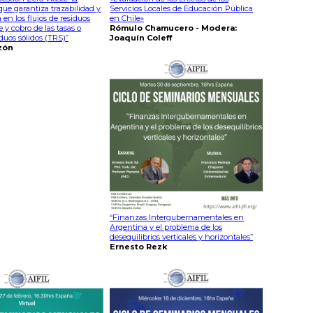
 que garantiza trazabilidad y
Servicios Locales de Educación Pública
 en los flujos de residuos
en Chile»
e y cobro de las tasas o
Rómulo Chamucero - Modera:
iduos sólidos (TRS)”
Joaquín Coleff
zón
“Finanzas Intergubernamentales en
Argentina y el problema de los
desequilibrios verticales y horizontales”
Ernesto Rezk