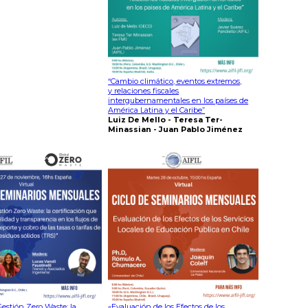
“Cambio climático, eventos extremos,
y relaciones fiscales
intergubernamentales en los países de
América Latina y el Caribe”
Luiz De Mello - Teresa Ter-
Minassian - Juan Pablo Jiménez
estión Zero Waste: la
«Evaluación de los Efectos de los