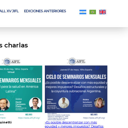
ALL XV JIFL
EDICIONES ANTERIORES
s charlas
uinetti
«Es posible descentralizar con más
equidad y mejores impuestos? Desafíos