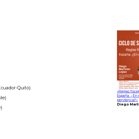
Ecuador-Quito).
«Reglas fisca
España. ¿En e
le)
penitencia?»
Diego Mart
y)