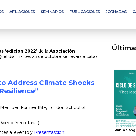
OS
AFILIACIONES
SEMINARIOS
PUBLICACIONES
JORNADAS
C
Última
es
‘edición 2022’
de la
Asociación
)
, el día martes 25 de octubre se llevará a cabo
 to Address Climate Shocks
esilience
”
d Member, Former IMF, London School of
Oviedo, Secretaria )
Pablo Sang
ntes al evento y
Presentasción
: