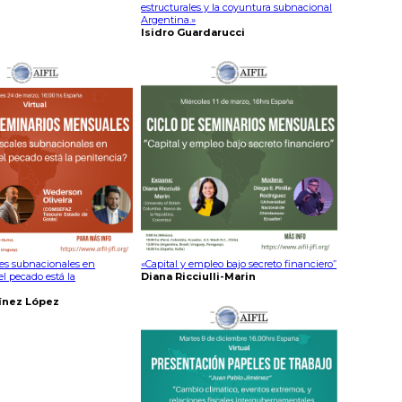
estructurales y la coyuntura subnacional
Argentina.»
Isidro Guardarucci
les subnacionales en
«Capital y empleo bajo secreto financiero”
l pecado está la
Diana Ricciulli-Marin
ínez López