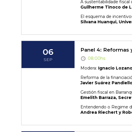
A sustentabilidade fiscal 
Guilherme Tinoco de L
El esquema de incentivos 
Silvana Huanqui, Univer
06
Panel 4: Reformas y
08:00hs
SEP
Modera:
Ignacio Lozan
Reforma de la financiaci
Javier Suárez Pandiell
Gestión fiscal en Barranqu
Emelith Barraza, Secre
Entendendo o Regime de 
Andrea Riechert y Robe