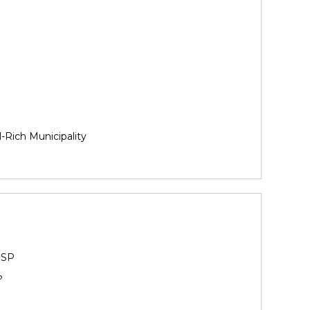
-Rich Municipality
 SP
?