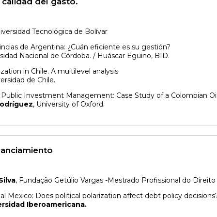
y calidad del gasto.
niversidad Tecnológica de Bolívar
incias de Argentina: ¿Cuán eficiente es su gestión?
rsidad Nacional de Córdoba. / Huáscar Eguino, BID.
ation in Chile. A multilevel analysis
versidad de Chile.
f Public Investment Management: Case Study of a Colombian Oil
Rodríguez
, University of Oxford.
nanciamiento
Silva
, Fundação Getúlio Vargas -Mestrado Profissional do Direito
 Mexico: Does political polarization affect debt policy decisions
ersidad Iberoamericana.