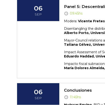
06
Panel 5: Descentral
09:45hs
SEP
Modera:
Vicente Fretes
Disentangling the distribu
Alberto Porto, Univers
Mayor-Council relations 
Tatiana Gélvez, Univers
Impact Assessment of Sce
Eduardo Haddad, Univer
Impacto fiscal subnacion
María Dolores Almeida,
06
Conclusiones
11:45hs
SEP
Huáscar Eguino
, BID y