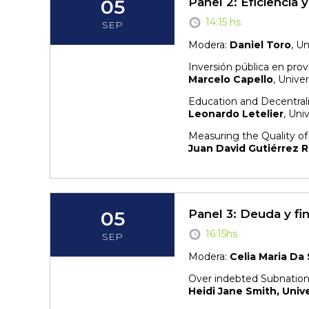
05
Panel 2: Eficiencia 
14:15 hs
SEP
Modera:
Daniel Toro
, U
Inversión pública en prov
Marcelo Capello
, Unive
Education and Decentraliz
Leonardo Letelier
, Uni
Measuring the Quality o
Juan David Gutiérrez 
05
Panel 3: Deuda y fi
16:15hs
SEP
Modera:
Celia Maria Da 
Over indebted Subnational
Heidi Jane Smith, Univ