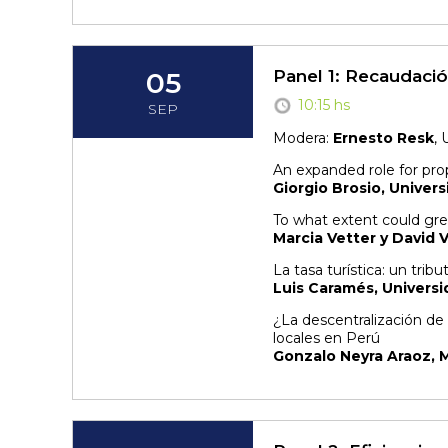
05
Panel 1: Recaudaci
10:15 hs
SEP
Modera:
Ernesto Resk
,
An expanded role for prop
Giorgio Brosio, Univers
To what extent could great
Marcia Vetter y David V
La tasa turística: un trib
Luis Caramés, Univers
¿La descentralización de 
locales en Perú
Gonzalo Neyra Araoz, M