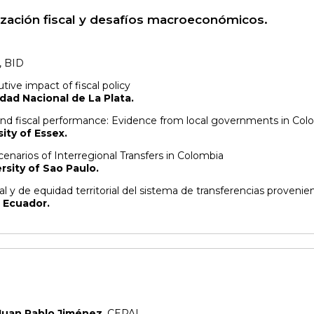
ización fiscal y desafíos macroeconómicos.
, BID
tive impact of fiscal policy
idad Nacional de La Plata.
and fiscal performance: Evidence from local governments in Col
ity of Essex.
narios of Interregional Transfers in Colombia
sity of Sao Paulo.
al y de equidad territorial del sistema de transferencias proven
 Ecuador.
Juan Pablo Jiménez
, CEPAL